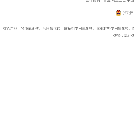
合作机构：百度 阿里巴巴 中
冀公网安
核心产品：轻质氧化镁、活性氧化镁、
胶粘剂专用氧化镁
、
摩擦材料专用氧化镁
、
镁
等，
氧化