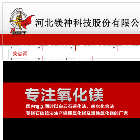
镁神首页
氧化镁系列
氧化镁服务专区
新闻中
关键词:
人才招聘
联系镁神
国际版