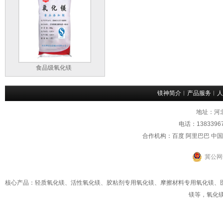
食品级氧化镁
镁神简介
︱
产品服务
︱
人
地址：河
电话：1383396
合作机构：百度 阿里巴巴 中
冀公网安
核心产品：轻质氧化镁、活性氧化镁、
胶粘剂专用氧化镁
、
摩擦材料专用氧化镁
、
镁
等，
氧化