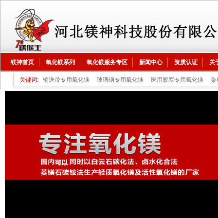
镁神首页
氧化镁系列
氧化镁服务专区
新闻中心
资质认证
关
关键词:
输送带专用氧化镁
玻璃钢专用氧化镁
医用胶塞专用氧化镁
染
镁
磁性材料专用氧化镁
油漆油墨专用氧化镁